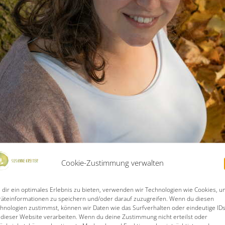
Cookie-Zustimmung verwalten
dir ein optimales Erlebnis zu bieten, verwenden wir Technologien wie Cookies, 
äteinformationen zu speichern und/oder darauf zuzugreifen. Wenn du diesen
hnologien zustimmst, können wir Daten wie das Surfverhalten oder eindeutige ID
 dieser Website verarbeiten. Wenn du deine Zustimmung nicht erteilst oder