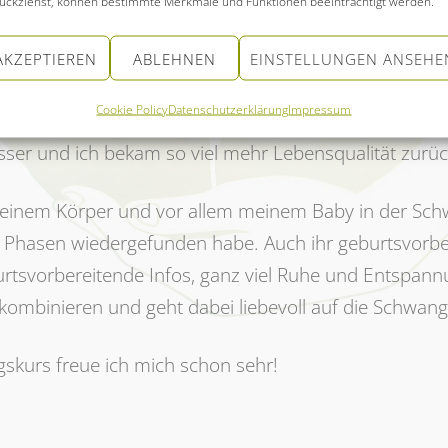
ückziehst, können bestimmte Merkmale und Funktionen beeinträchtigt werden.
lsame Hebamme. Ich kam durch Zufall auf sie, da ic
rchführen kann. Ich hatte mit starker Übelkeit zu käm
AKZEPTIEREN
ABLEHNEN
EINSTELLUNGEN ANSEHE
 sich wirklich intensiv Zeit für mich genommen. Durch
Cookie Policy
Datenschutzerklärung
Impressum
es geschafft zu mir selbst zu finden und auch meine 
sser und ich bekam so viel mehr Lebensqualität zurüc
, meinem Körper und vor allem meinem Baby in der Sc
Phasen wiedergefunden habe. Auch ihr geburtsvorbere
eburtsvorbereitende Infos, ganz viel Ruhe und Entspa
kombinieren und geht dabei liebevoll auf die Schwang
kurs freue ich mich schon sehr!