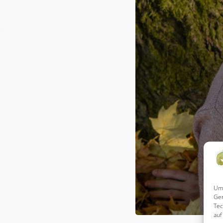
Um 
Ger
Tec
auf